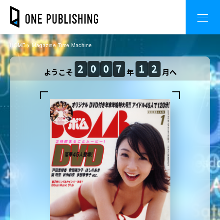
HOME
Magazine Time Machine
2
0
0
7
1
2
ようこそ
年
月へ