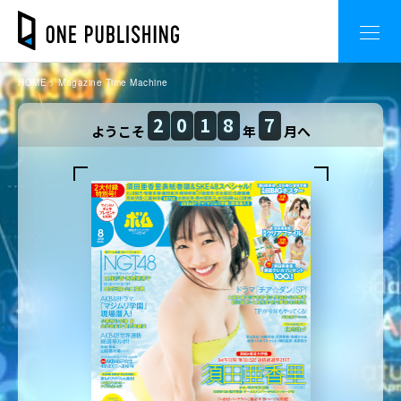
HOME
Magazine Time Machine
2
0
1
8
7
ようこそ
年
月へ