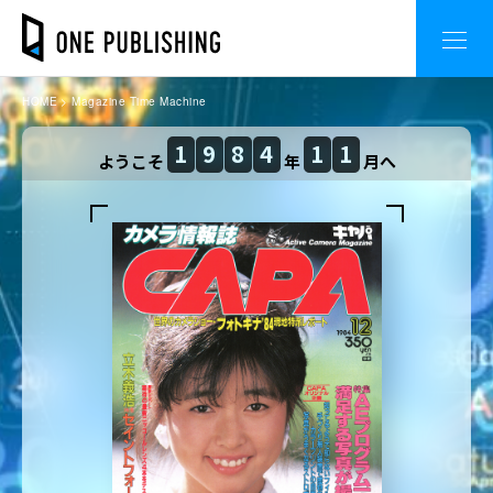
HOME
Magazine Time Machine
1
9
8
4
1
1
ようこそ
年
月へ