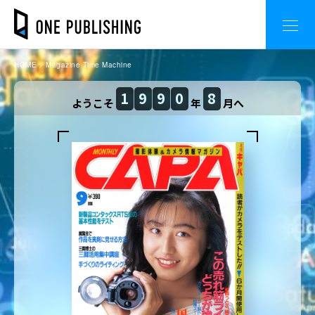
HOME
Magazine Time Machine
1
9
9
0
8
ようこそ
年
月へ