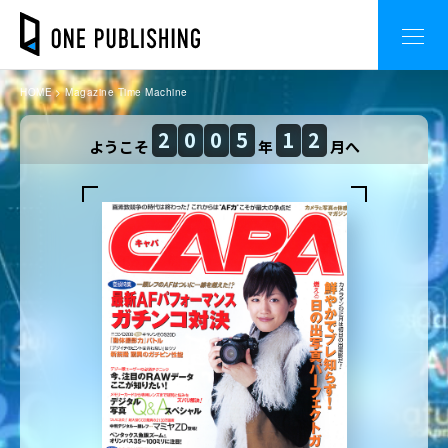
HOME
Magazine Time Machine
2
0
0
5
1
2
ようこそ
年
月へ