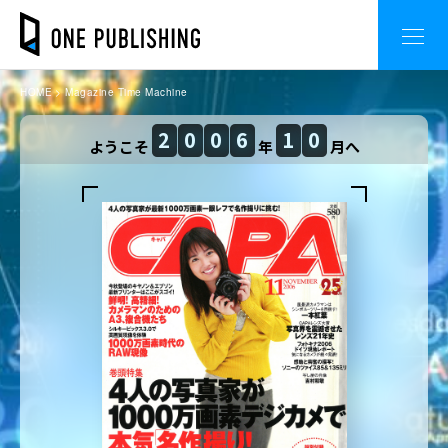
HOME
Magazine Time Machine
2
0
0
6
1
0
ようこそ
年
月へ