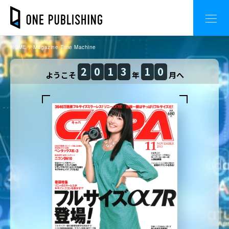
HOME
Magazine Time Machine
2
0
1
3
1
0
ようこそ
年
月へ