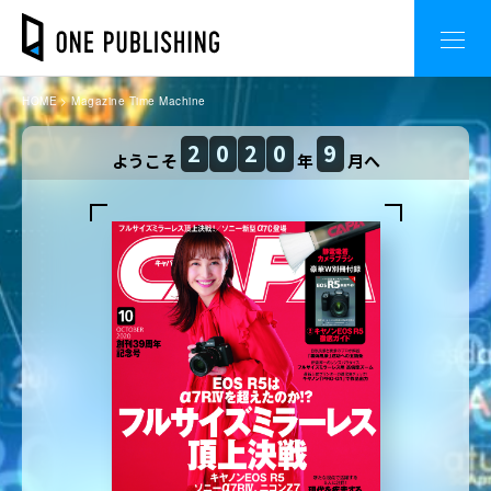
HOME
Magazine Time Machine
2
0
2
0
9
ようこそ
年
月へ