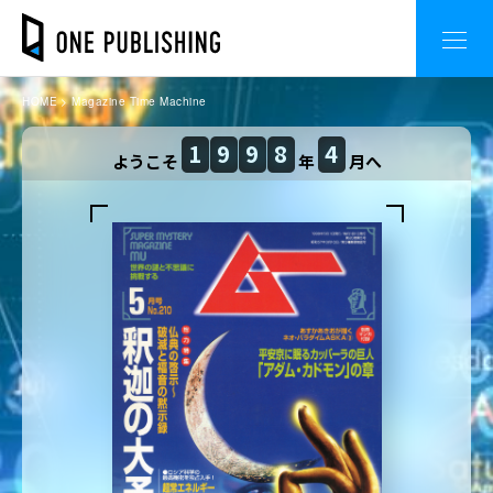
HOME
Magazine Time Machine
1
9
9
8
4
ようこそ
年
月へ