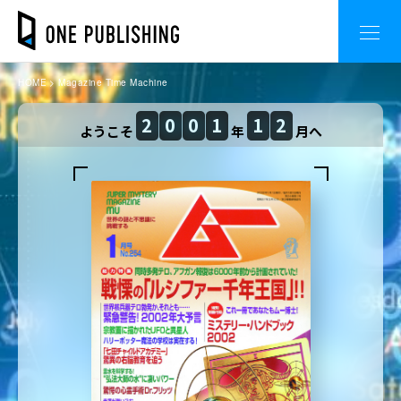
HOME
Magazine Time Machine
2
0
0
1
1
2
ようこそ
年
月へ