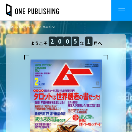
HOME
Magazine Time Machine
2
0
0
5
1
ようこそ
年
月へ