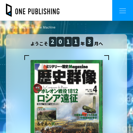
HOME
Magazine Time Machine
2
0
1
1
3
ようこそ
年
月へ