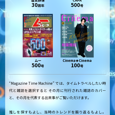
歴史群像
CAPA
30
500
周年
号
ムー
Cinema★Cinema
500
100
号
号
“Magazine Time Machine” では、タイムトラベルしたい時
代と雑誌を選択すると
その月に刊行された雑誌のカバー
と、その月を代表する出来事がご覧いただけます。
推しを探すもよし、当時のトレンドを振り返るもよし。